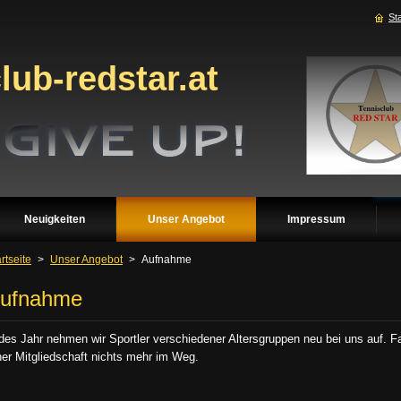
Sta
ub-redstar.at
Neuigkeiten
Unser Angebot
Impressum
rtseite
>
Unser Angebot
>
Aufnahme
ufnahme
des Jahr nehmen wir Sportler verschiedener Altersgruppen neu bei uns auf. Fal
ner Mitgliedschaft nichts mehr im Weg.