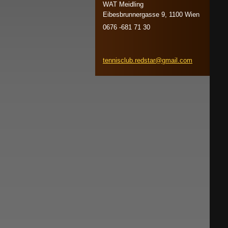
WAT Meidling
Eibesbrunnergasse 9, 1100 Wien
0676 -681 71 30
tenniscl
ub.redst
ar@gmail
.com